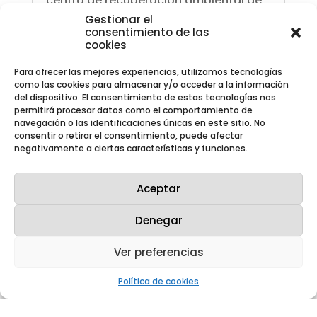
centro de recuperación ambiental de
Saelices el Chico para escolares de la
Gestionar el
zona Estos días se está celebrando
consentimiento de las
la Semana de la Administración
cookies
Abierta, una iniciativa promovida por
la Alianza para el Gobierno Abierto
Para ofrecer las mejores experiencias, utilizamos tecnologías
(Open Gov Week)...
como las cookies para almacenar y/o acceder a la información
del dispositivo. El consentimiento de estas tecnologías nos
permitirá procesar datos como el comportamiento de
navegación o las identificaciones únicas en este sitio. No
consentir o retirar el consentimiento, puede afectar
negativamente a ciertas características y funciones.
Aceptar
Denegar
Ver preferencias
Política de cookies
La Fábrica de Juzbado recrea un sismo en
su simulacro anual de emergencia
Mar 21, 2025
|
Notas de prensa
,