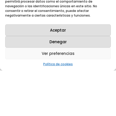
permitirá procesar datos como el comportamiento de
navegación o las identificaciones únicas en este sitio. No
consentir o retirar el consentimiento, puede afectar
negativamente a ciertas características y funciones.
Aceptar
Denegar
Ver preferencias
Política de cookies
Westinghouse y Enusa celebran 50 años de
exitosa colaboración con un nuevo
acuerdo tecnológico
Mar 13, 2025
|
Notas de prensa
,
Noticias
Westinghouse Electric Company y
Enusa celebraron ayer el 50 aniversario