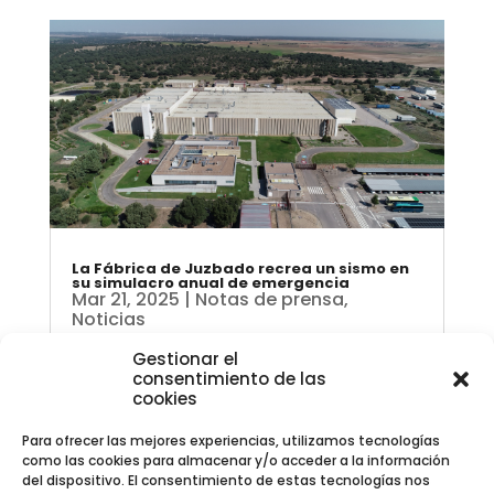
La Fábrica de Juzbado recrea un sismo en
su simulacro anual de emergencia
Mar 21, 2025
|
Notas de prensa
,
Noticias
Forma parte de los requerimientos del
Gestionar el
Plan de Emergencia Interior de la
consentimiento de las
instalación A partir de las 10:30 horas
cookies
de hoy jueves, la Fábrica de Juzbado
ha realizado su simulacro anual de
Para ofrecer las mejores experiencias, utilizamos tecnologías
emergencia, tal como recoge el Plan
como las cookies para almacenar y/o acceder a la información
de Emergencia Interior de la
del dispositivo. El consentimiento de estas tecnologías nos
instalación. La...