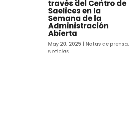
través del Centro de
Saelices en la
Semana de la
Administración
Abierta
May 20, 2025
|
Notas de prensa
,
Noticias
Se ha realizado una visita guiada
al centro de recuperación
ambiental de Saelices el Chico
para escolares de la zona Estos
días se está celebrando
la Semana de la Administración
Abierta, una iniciativa promovida
por la Alianza para el Gobierno
Abierto (Open Gov Week)...