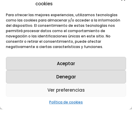
cookies
Para ofrecer las mejores experiencias, utilizamos tecnologías
como las cookies para almacenar y/o acceder a la información
del dispositivo. El consentimiento de estas tecnologías nos
permitirá procesar datos como el comportamiento de
navegación o las identificaciones únicas en este sitio. No
consentir o retirar el consentimiento, puede afectar
negativamente a ciertas características y funciones.
Aceptar
Denegar
Westinghouse y Enusa celebran 50 años de
exitosa colaboración con un nuevo
Ver preferencias
acuerdo tecnológico
Mar 13, 2025
|
Notas de prensa
,
Noticias
Política de cookies
Westinghouse Electric Company y
Enusa celebraron ayer el 50 aniversario
de su sólida colaboración
acompañados de clientes y otros
grupos de interés con la firma del