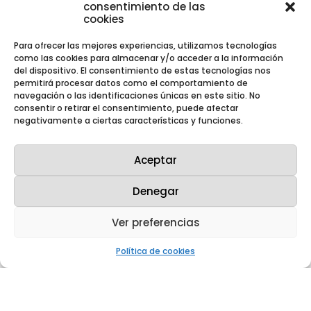
consentimiento de las
cookies
Para ofrecer las mejores experiencias, utilizamos tecnologías
como las cookies para almacenar y/o acceder a la información
del dispositivo. El consentimiento de estas tecnologías nos
Westinghouse y Enusa celebran 50 años de
exitosa colaboración con un nuevo
permitirá procesar datos como el comportamiento de
acuerdo tecnológico
navegación o las identificaciones únicas en este sitio. No
Mar 13, 2025
|
Notas de prensa
,
consentir o retirar el consentimiento, puede afectar
Noticias
negativamente a ciertas características y funciones.
Westinghouse Electric Company y
Enusa celebraron ayer el 50 aniversario
de su sólida colaboración
Aceptar
acompañados de clientes y otros
grupos de interés con la firma del
Denegar
Acuerdo de Cooperación Tecnológica
entre Westinghouse y Enusa (WETCA),
que amplía el acuerdo de...
Ver preferencias
Política de cookies