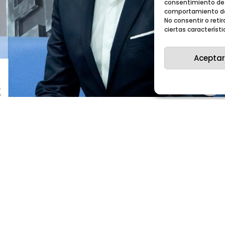
consentimiento de 
comportamiento de 
No consentir o ret
ciertas característi
Aceptar
na historia de éxito»
n Nuclear España
d Nuclear Española (SNE), Nuclear España, entrevista al
oreno El año 2022 es de gran significado para...