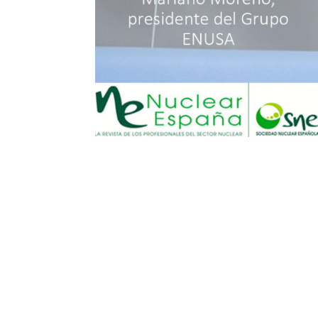
«La de ENUSA es u
Mariano Moreno e
por
Ignacio
|
Nov 3, 2022
|
Noticias
La revista especializada de la Socieda
presidente del Grupo ENUSA, Mariano M