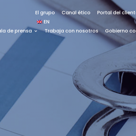
El grupo
Canal ético
Portal del clien
EN
ala de prensa
Trabaja con nosotros
Gobierno co