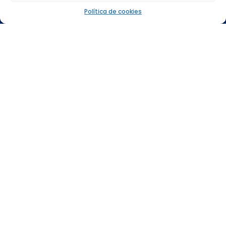
Política de cookies
Nuestras redes sociales
Mapa web
Qué hacemos
Conócenos
Sala de prensa
Trabaja con nosotros
Gobierno corporativo
Certificaciones