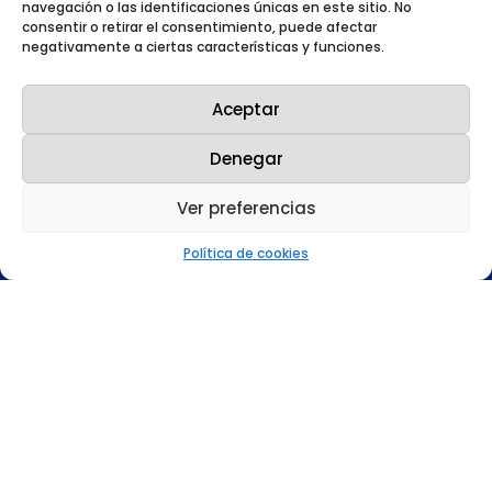
navegación o las identificaciones únicas en este sitio. No
consentir o retirar el consentimiento, puede afectar
Nuestras redes sociales
negativamente a ciertas características y funciones.
Aceptar
Denegar
Mapa web
Ver preferencias
Qué hacemos
Política de cookies
Conócenos
Sala de prensa
Trabaja con nosotros
Gobierno corporativo
Certificaciones
Nuestras políticas