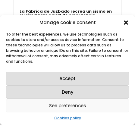
La Fábrica de Juzbado recrea un sismo en
su simulacro anual de emergencia
Mar 21, 2025
|
Press releases
,
News
Manage cookie consent
Forma parte de los requerimientos del
Plan de Emergencia Interior de la
To offer the best experiences, we use technologies such as
instalación A partir de las 10:30 horas
cookies to store and/or access device information. Consent to
de hoy jueves, la Fábrica de Juzbado
these technologies will allow us to process data such as
ha realizado su simulacro anual de
browsing behavior or unique IDs on this site. Failure to consent, or
emergencia, tal como recoge el Plan
withdrawal of consent, may adversely affect certain features
de Emergencia Interior de la
and functions.
instalación. La...
Accept
Deny
See preferences
Cookies policy