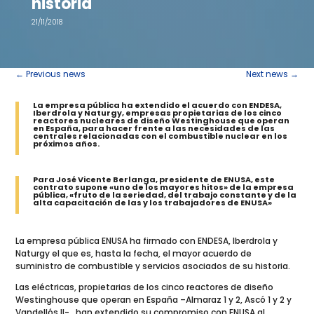
historia
21/11/2018
←
Previous news
Next news
→
La empresa pública ha extendido el acuerdo con ENDESA,
Iberdrola y Naturgy, empresas propietarias de los cinco
reactores nucleares de diseño Westinghouse que operan
en España, para hacer frente a las necesidades de las
centrales relacionadas
con
el combustible nuclear en los
próximos años.
Para
José Vicente Berlanga, presidente de ENUSA, este
contrato supone «uno de los mayores hitos» de la empresa
pública, «fruto de la seriedad, del trabajo constante y de la
alta capacitación de las y los trabajadores de ENUSA»
La empresa pública ENUSA ha firmado con ENDESA, Iberdrola y
Naturgy el que es, hasta la fecha, el mayor acuerdo de
suministro de combustible y servicios asociados de su historia.
Las eléctricas, propietarias de los cinco reactores de diseño
Westinghouse que operan en España –Almaraz 1 y 2, Ascó 1 y 2 y
Vandellós II- , han extendido su compromiso con ENUSA al