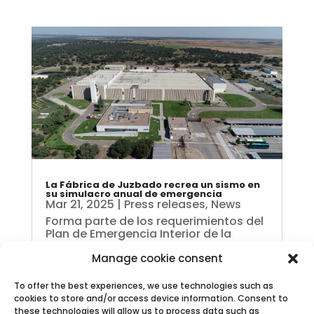
La Fábrica de Juzbado recrea un sismo en
su simulacro anual de emergencia
Mar 21, 2025
|
Press releases
,
News
Forma parte de los requerimientos del
Plan de Emergencia Interior de la
instalación A partir de las 10:30 horas
Manage cookie consent
de hoy jueves, la Fábrica de Juzbado
ha realizado su simulacro anual de
emergencia, tal como recoge el Plan
To offer the best experiences, we use technologies such as
de Emergencia Interior de la
cookies to store and/or access device information. Consent to
instalación. La...
these technologies will allow us to process data such as