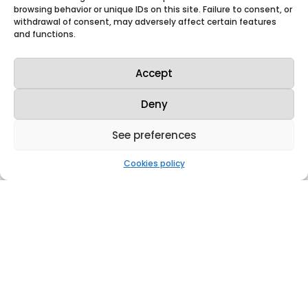
browsing behavior or unique IDs on this site. Failure to consent, or
withdrawal of consent, may adversely affect certain features
and functions.
Accept
Deny
See preferences
Cookies policy
Westinghouse y Enusa celebran 50 años de
exitosa colaboración con un nuevo
acuerdo tecnológico
Mar 13, 2025
|
Press releases
,
News
Westinghouse Electric Company y
Enusa celebraron ayer el 50 aniversario
de su sólida colaboración