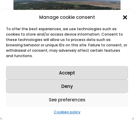
Manage cookie consent
To offer the best experiences, we use technologies such as
cookies to store and/or access device information. Consent to
these technologies will allow us to process data such as
browsing behavior or unique IDs on this site. Failure to consent, or
withdrawal of consent, may adversely affect certain features
and functions.
La Fábrica de Juzbado recrea un sismo en
su simulacro anual de emergencia
Mar 21, 2025
|
Press releases
,
News
Accept
Forma parte de los requerimientos del
Plan de Emergencia Interior de la
Deny
instalación A partir de las 10:30 horas
de hoy jueves, la Fábrica de Juzbado
See preferences
ha realizado su simulacro anual de
emergencia, tal como recoge el Plan
de Emergencia Interior de la
Cookies policy
instalación. La...