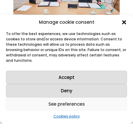
Manage cookie consent
To offer the best experiences, we use technologies such as
cookies to store and/or access device information. Consent to
these technologies will allow us to process data such as
Westinghouse y Enusa celebran 50 años de
browsing behavior or unique IDs on this site. Failure to consent, or
exitosa colaboración con un nuevo
withdrawal of consent, may adversely affect certain features
acuerdo tecnológico
and functions.
Mar 13, 2025
|
Press releases
,
News
Westinghouse Electric Company y
Enusa celebraron ayer el 50 aniversario
Accept
de su sólida colaboración
acompañados de clientes y otros
grupos de interés con la firma del
Deny
Acuerdo de Cooperación Tecnológica
entre Westinghouse y Enusa (WETCA),
See preferences
que amplía el acuerdo de...
Cookies policy